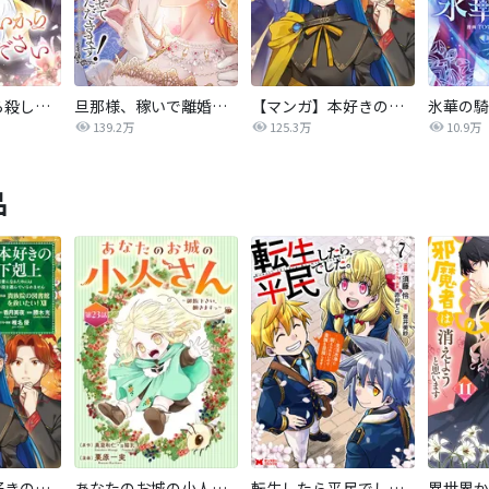
後悔はいいから殺してください
旦那様、稼いで離婚させていただきます！
【マンガ】本好きの下剋上 第四部
139.2万
125.3万
10.9万
品
【マンガ】本好きの下剋上 第四部
あなたのお城の小人さん ～御飯下さい、働きますっ～（コミック）【分冊版】
転生したら平民でした。～生活水準に耐えられないので貴族を目指します～（コミック）