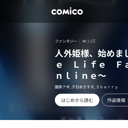
ファンタジー
2.2万
人外姫様、始めま
ｅ Ｌｉｆｅ Ｆ
ｎｌｉｎｅ～
園原アオ, 子日あきすず, Ｓｈｅｒｒｙ
作品情報
はじめから読む