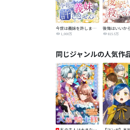
今世は義妹を許しません
1,000万
815.5万
同じジャンルの人気作
私の主人は大きな犬系騎士様