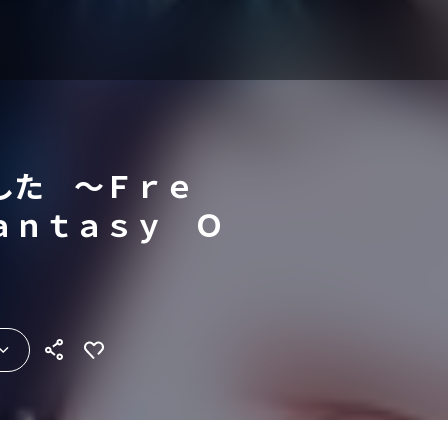
した ～Ｆｒｅ
ａｎｔａｓｙ Ｏ