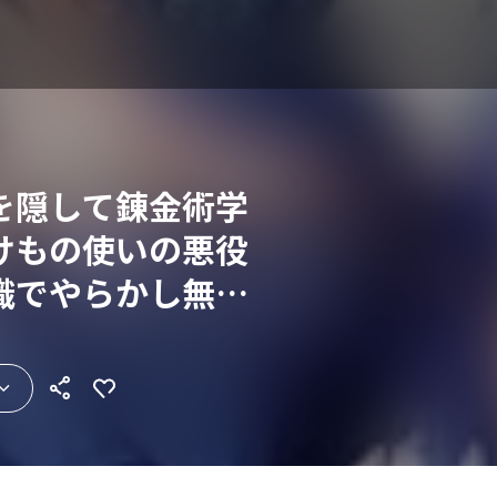
を隠して錬金術学
けもの使いの悪役
識でやらかし無双