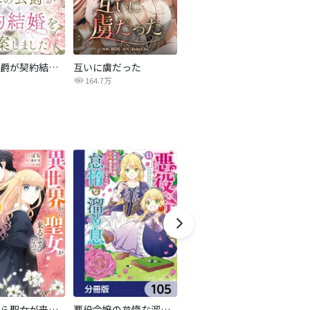
黒幕の公爵が契約結婚を提案しました
互いに虜だった
1年だけ私を愛してください
164.7万
1,474万
異世界から聖女が来るようなので、邪魔者は消えようと思います【分冊版】
悪役令嬢の怠惰な溜め息【分冊版】
【単話版】意地悪姉と呼ばれた令嬢、実はとても優れた魔法使いでした。@COMIC