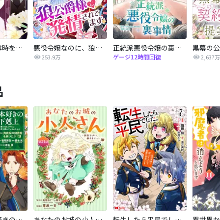
薄幸華族令嬢は時を戻りて返り咲く
悪役令嬢なのに、狼公爵様に発情されてます
正統派悪役令嬢の裏事情
ゲージ12時間回復
253.9万
2,637万
品
【マンガ】本好きの下剋上 第四部
あなたのお城の小人さん ～御飯下さい、働きますっ～（コミック）【分冊版】
転生したら平民でした。～生活水準に耐えられないので貴族を目指します～（コミック）