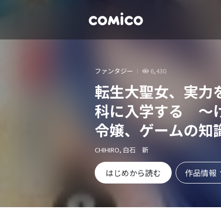
ファンタジー
6,430
転生大聖女、実力
科に入学する ～
令嬢、ゲームの知
し溺愛される～
CHIHIRO, 白石 新
作品情報
はじめから読む