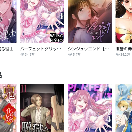
売る理由
パーフェクトグリッター
シンジュウエンド【タテヨミ】
34.6万
5.4万
34.2万
品