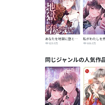
あなたを地獄に堕とすまで
私がわたしを
829.9万
606.0万
同じジャンルの人気作