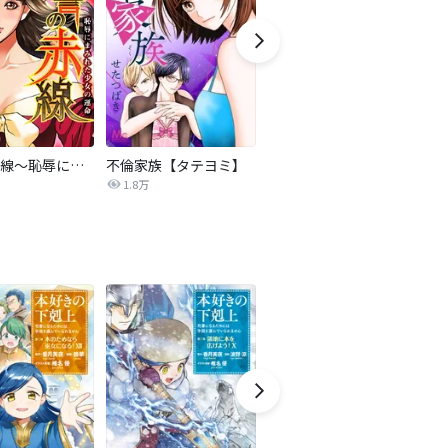
復讐の赤線～恥辱にまみれた少女の運命～【タテヨミ】
不倫家族【タテヨミ】
セフレの品格―プライド―
1.8万
306.3万