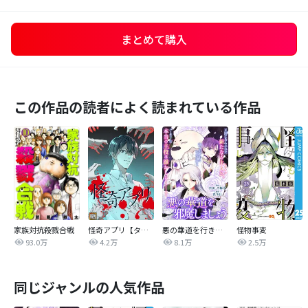
まとめて購入
この作品の読者によく読まれている作品
家族対抗殺戮合戦
怪奇アプリ【タテヨミ】
悪の華道を行きましょう
怪物事変
93.0万
4.2万
8.1万
2.5万
同じジャンルの人気作品