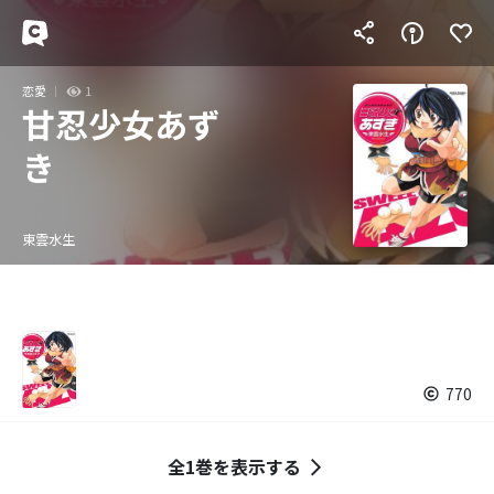
恋愛
1
甘忍少女あず
き
東雲水生
770
全1巻を表示する