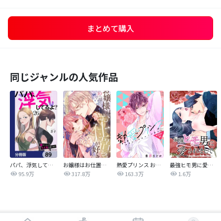
まとめて購入
同じジャンルの人気作品
パパ、浮気してるよ？娘と二人でクズ夫を捨てます【分冊版】
お嬢様はお仕置きが好き
熱愛プリンス お兄ちゃんはキミが好き
最強ヒモ男に愛されまして
95.9万
317.8万
163.3万
1.6万