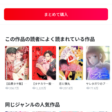
まとめて購入
この作品の読者によく読まれている作品
【白黒タテ版】孕むまで乱れいけ～身代わり花嫁と軍服の猛愛
【タテカラー版】漣蒼士に処女を捧ぐ～さあ、じっくり愛でましょうか
恋と弾丸
サレタガワのブルー【タテヨミ】
356.7万
1,125万
257.8万
77.6万
同じジャンルの人気作品