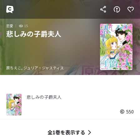
恋愛
15
悲しみの子爵夫人
原ちえこ, ジュリア・ジャスティス
悲しみの子爵夫人
550
全1巻を表示する