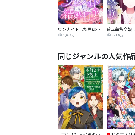
ワンナイトした男は結婚相手でした
2,026万
271.8万
同じジャンルの人気作
【マンガ】本好きの下剋上 第四部