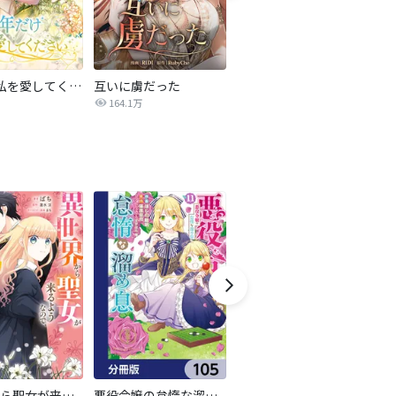
1年だけ私を愛してください
互いに虜だった
独占欲が強い炎帝に執着されてます
164.1万
482.8万
異世界から聖女が来るようなので、邪魔者は消えようと思います【分冊版】
悪役令嬢の怠惰な溜め息【分冊版】
傷モノの花嫁 分冊版