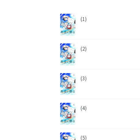
(1)
(2)
(3)
(4)
(5)