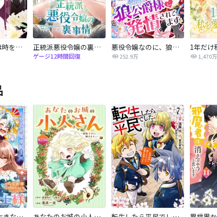
薄幸華族令嬢は時を戻りて返り咲く
正統派悪役令嬢の裏事情
悪役令嬢なのに、狼公爵様に発情されてます
ゲージ12時間回復
252.9万
1,470万
品
私の主人は大きな犬系騎士様
あなたのお城の小人さん ～御飯下さい、働きますっ～（コミック）【分冊版】
転生したら平民でした。～生活水準に耐えられないので貴族を目指します～（コミック）