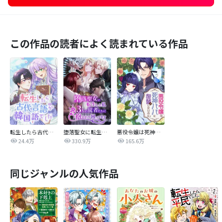
この作品の読者によく読まれている作品
転生したら古代言語が韓国語でした
堕落聖女に転生した私、3人の従者たちに抱かれて困ってます
悪役令嬢は死神パパに復讐がしたいのに！ ～人生2周目、パパの心の声が可愛すぎてまさかの愛され物語！？～
24.4万
330.9万
165.6万
同じジャンルの人気作品