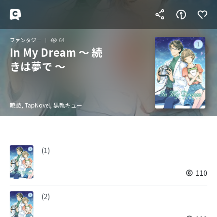
ファンタジー
64
In My Dream 〜 続
きは夢で 〜
暁愁, TapNovel, 黒軌キュー
(1)
110
(2)