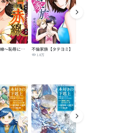
復讐の赤線～恥辱にまみれた少女の運命～【タテヨミ】
不倫家族【タテヨミ】
セフレの品格―プライド―
1.8万
306.3万