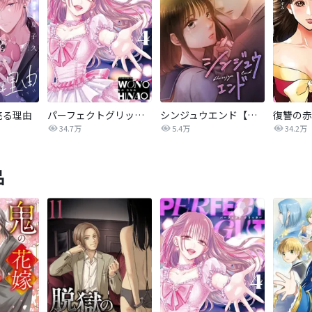
売る理由
パーフェクトグリッター
シンジュウエンド【タテヨミ】
34.7万
5.4万
34.2万
品