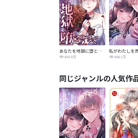
あなたを地獄に堕とすまで
私がわたしを
830.0万
606.1万
同じジャンルの人気作