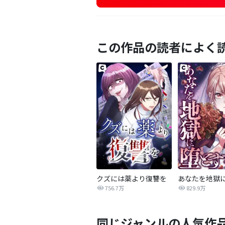
この作品の読者によく
クズには薬より復讐を
756.7万
829.9万
同じジャンルの人気作