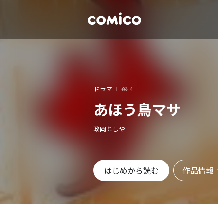
ドラマ
4
あほう鳥マサ
政岡としや
作品情報
はじめから読む