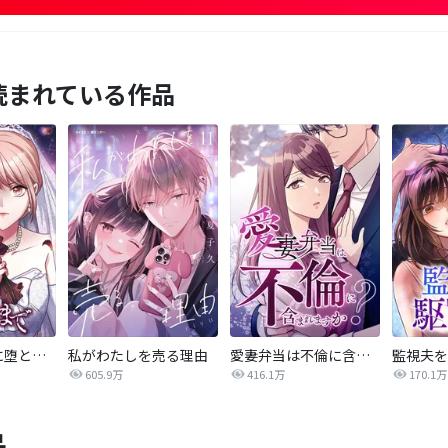
読まれている作品
あなたを地獄に堕とすまで
私がわたしを売る理由
愛妻弁当は不倫に含まれますか？
監視夫を
605.9万
416.1万
170.1万
品