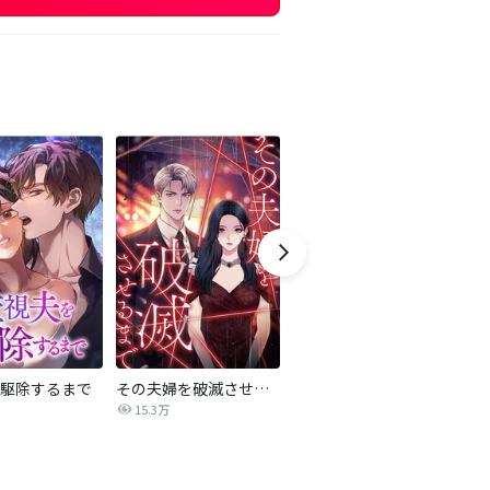
駆除するまで
その夫婦を破滅させるまで
夫の彼女と復讐します
n
15.3万
735.6万