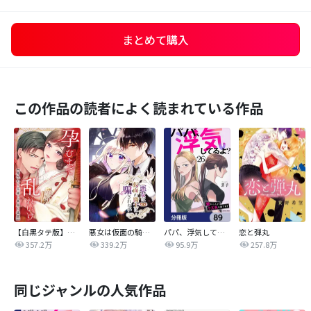
まとめて購入
この作品の読者によく読まれている作品
【白黒タテ版】孕むまで乱れいけ～身代わり花嫁と軍服の猛愛
悪女は仮面の騎士に騙されない
パパ、浮気してるよ？娘と二人でクズ夫を捨てます【分冊版】
恋と弾丸
357.2万
339.2万
95.9万
257.8万
同じジャンルの人気作品