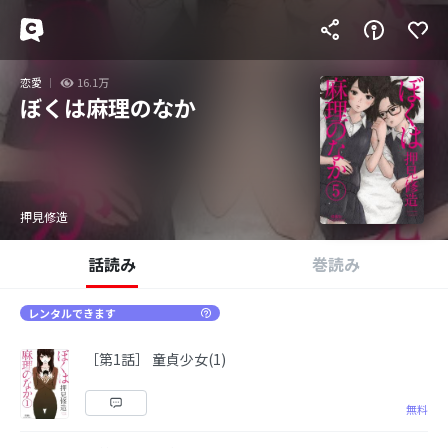
恋愛
16.1万
ぼくは麻理のなか
押見修造
話読み
巻読み
レンタルできます
［第1話］ 童貞少女(1)
無料