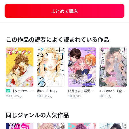
まとめて購入
この作品の読者によく読まれている作品
【タテカラー版】なまいきざかり。
青に、ふれる。
総長さま、溺愛中につき。～最強イケメンと愛され寮生活！？～ 分冊版
JKくのいちは全てを捧げたい
1,305万
100.7万
8,045
1.8万
同じジャンルの人気作品