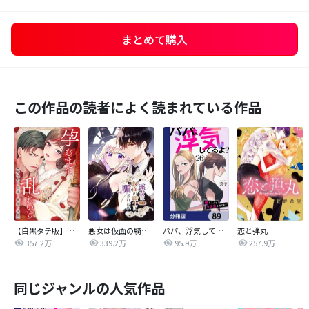
まとめて購入
この作品の読者によく読まれている作品
【白黒タテ版】孕むまで乱れいけ～身代わり花嫁と軍服の猛愛
悪女は仮面の騎士に騙されない
パパ、浮気してるよ？娘と二人でクズ夫を捨てます【分冊版】
恋と弾丸
357.2万
339.2万
95.9万
257.9万
同じジャンルの人気作品