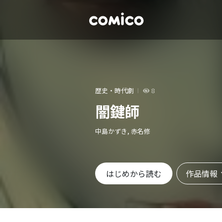
歴史・時代劇
8
闇鍵師
中島かずき, 赤名修
作品情報
はじめから読む