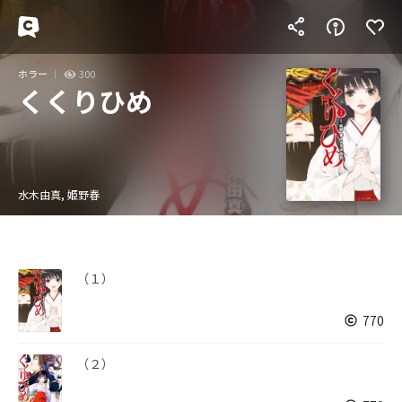
ホラー
300
くくりひめ
水木由真, 姫野春
（１）
770
（２）