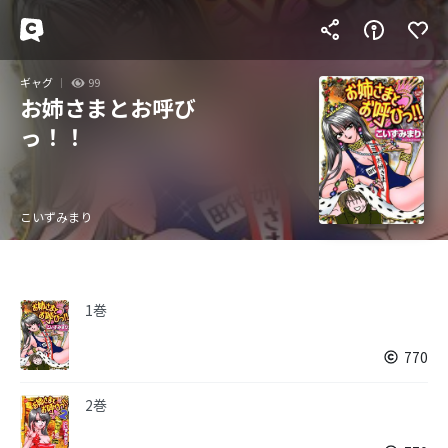
ギャグ
99
お姉さまとお呼び
っ！！
こいずみまり
1巻
770
2巻