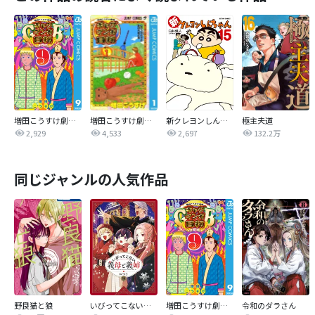
増田こうすけ劇場 ギャグマンガ日和GB
増田こうすけ劇場 ギャグマンガ日和
新クレヨンしんちゃん
極主夫道
2,929
4,533
2,697
132.2万
同じジャンルの人気作品
野良猫と狼
いびってこない義母と義姉
増田こうすけ劇場 ギャグマンガ日和GB
令和のダラさん