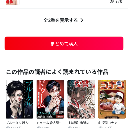
770
全2巻を表示する
まとめて購入
この作品の読者によく読まれている作品
ブルータル 殺人警察官の告白
ドゥーム 殺人警察官の断罪録 分冊版
【単話】復讐の同窓会
名探偵コナン
172.1万
2,901
4,065
16.1万