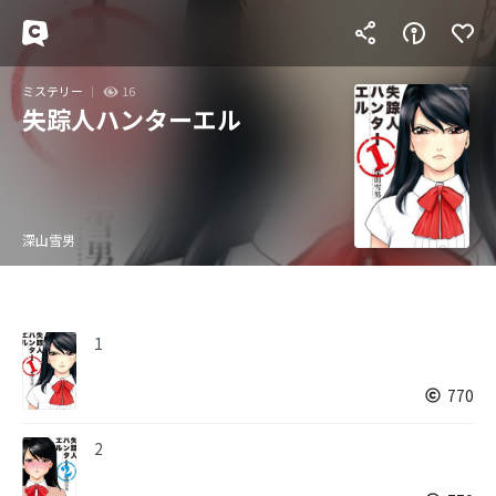
ミステリー
16
失踪人ハンターエル
深山雪男
1
770
2