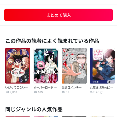
まとめて購入
この作品の読者によく読まれている作品
いびってこない義母と義姉
オーバーロード 不死者のOh!
反逆コメンテーターエンドウさん
女友達は頼めば意外とヤらせてくれる【分冊版】
9,809
699
13
14.1万
同じジャンルの人気作品