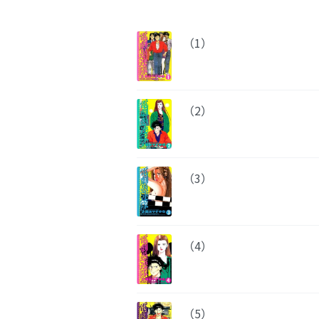
（1）
（2）
（3）
（4）
（5）