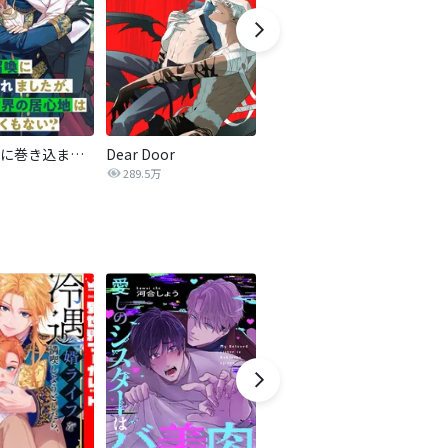
聖女召喚に巻き込まれましたが、異世界の居心地は案外悪くもない？ 【連載版】
Dear Door
Deep Pivot ディープピボット【完全版】
魂
289.5万
12.9万