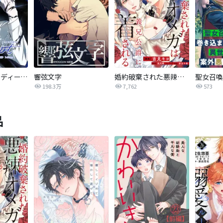
Deep Pivot ディープピボット【全年齢版】
響弦文字
婚約破棄された悪辣オメガは義兄公爵に執着される 【連載版】
198.3万
7,762
573
品