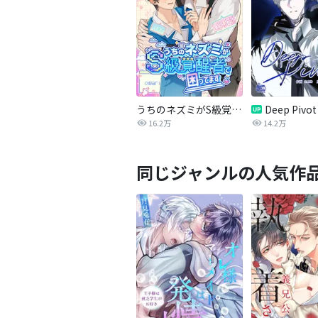
うちのネズミがS級覚醒者で困ってます
16.2万
14.2万
同じジャンルの人気作