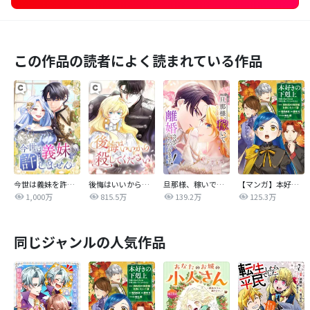
この作品の読者によく読まれている作品
今世は義妹を許しません
後悔はいいから殺してください
旦那様、稼いで離婚させていただきます！
【マンガ】本好きの下剋上 第四部
1,000万
815.5万
139.2万
125.3万
同じジャンルの人気作品