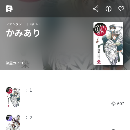
ファンタジー
379
かみあり
染屋カイコ
： 1
607
： 2