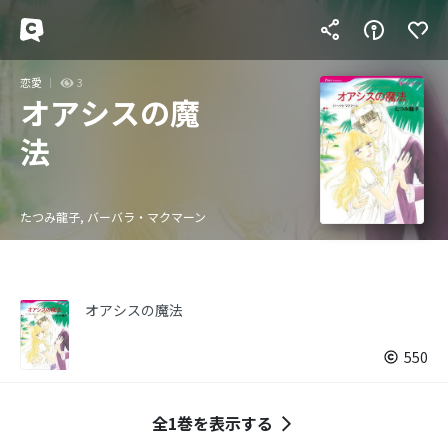
恋愛
3
オアシスの魔
法
たつみ龍子, バーバラ・マクマーン
オアシスの魔法
550
全1巻を表示する