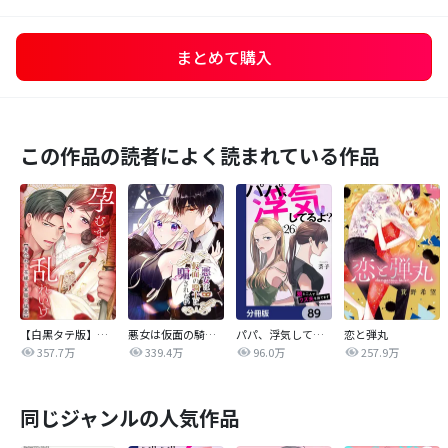
まとめて購入
この作品の読者によく読まれている作品
【白黒タテ版】孕むまで乱れいけ～身代わり花嫁と軍服の猛愛
悪女は仮面の騎士に騙されない
パパ、浮気してるよ？娘と二人でクズ夫を捨てます【分冊版】
恋と弾丸
357.7万
339.4万
96.0万
257.9万
同じジャンルの人気作品