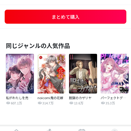
まとめて購入
同じジャンルの人気作品
私がわたしを売る理由
noicomi鬼の花嫁
脱獄のカザリヤ
パーフェクトグリッター
607.1万
314.7万
13.6万
35.3万