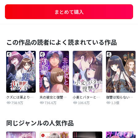
まとめて購入
この作品の読者によく読まれている作品
クズには薬より復讐を
夫の彼女と復讐します
小麦とバターと復讐と
復讐は知らないうちに
758.9万
736.6万
106.6万
1.3億
同じジャンルの人気作品