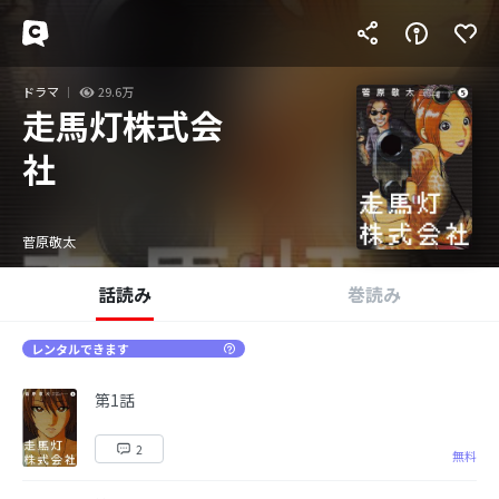
ドラマ
29.6万
走馬灯株式会
社
菅原敬太
話読み
巻読み
レンタルできます
第1話
2
無料