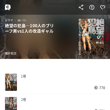
ドラマ
785
絶望の犯島―100人のブリ
ーフ男vs1人の改造ギャル
櫻井稔文
1巻
770
2巻