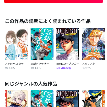
この作品の読者によく読まれている作品
アオのハコ タテカラー版【タテヨミ】
忘却バッテリー
BUNGO―ブンゴ―
メダリスト
1.8万
1.4万
2.2万
5巻分無料増
同じジャンルの人気作品