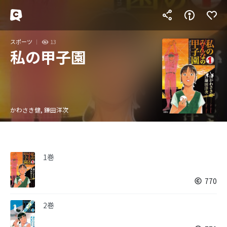
スポーツ
13
私の甲子園
かわさき健, 鎌田洋次
1巻
770
2巻