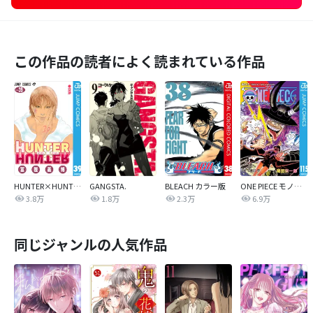
この作品の読者によく読まれている作品
HUNTER×HUNTER モノクロ版
GANGSTA.
BLEACH カラー版
ONE PIECE モノクロ版
3.8万
1.8万
2.3万
6.9万
同じジャンルの人気作品