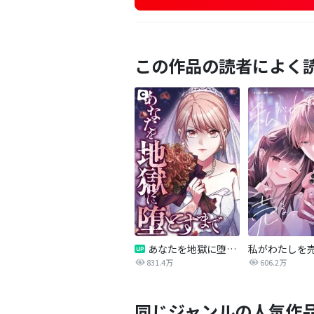
この作品の読者によく
あなたを地獄に堕とすまで
私がわたしを
831.4万
606.2万
同じジャンルの人気作