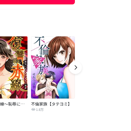
復讐の赤線～恥辱にまみれた少女の運命～【タテヨミ】
不倫家族【タテヨミ】
セフレの品格―プライド―
1.8万
306.3万