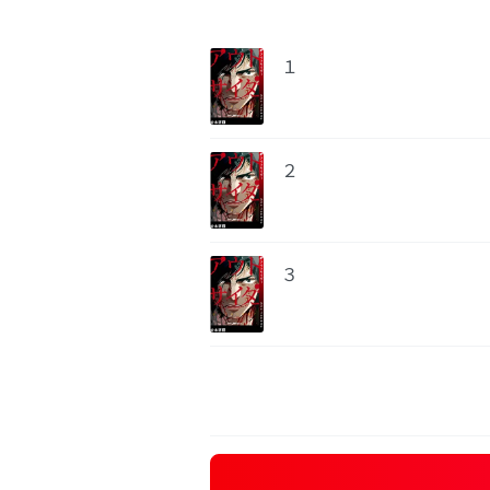
１
２
３