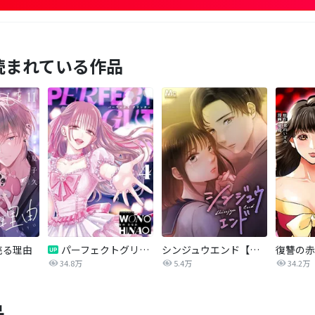
読まれている作品
売る理由
パーフェクトグリッター
シンジュウエンド【タテヨミ】
34.8万
5.4万
34.2万
品