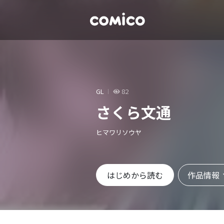
GL
82
さくら文通
ヒマワリソウヤ
作品情報
はじめから読む