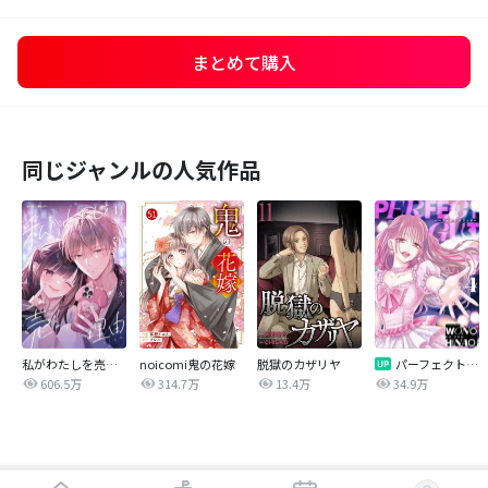
まとめて購入
同じジャンルの人気作品
私がわたしを売る理由
noicomi鬼の花嫁
脱獄のカザリヤ
パーフェクトグリッター
606.5万
314.7万
13.4万
34.9万