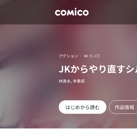
アクション
35.4万
JKからやり直す
林達永, 李惠成
作品情報
はじめから読む