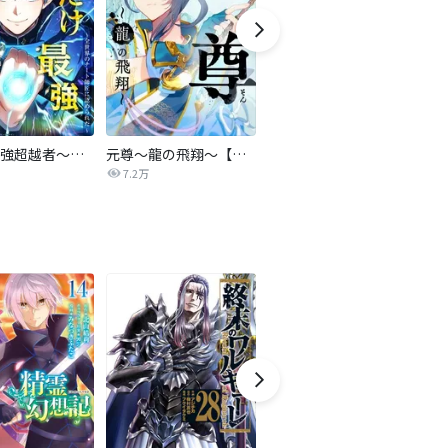
俺だけ最強超越者～全世界のチート師匠に認められた～【タテヨミ】
元尊～龍の飛翔～【タテヨミ】
悪人面したB級冒険者 主人公とその幼馴染たちのパパになる
7.2万
1,298