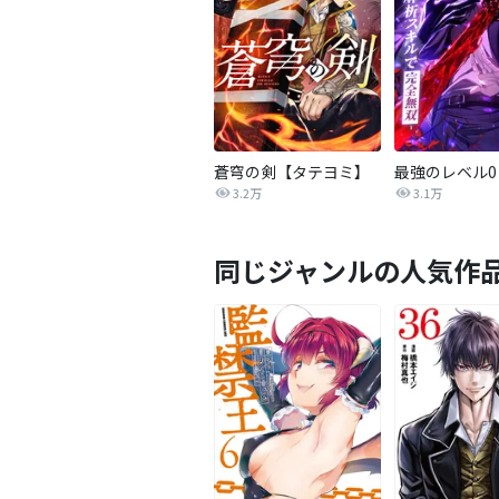
蒼穹の剣【タテヨミ】
3.2万
3.1万
同じジャンルの人気作