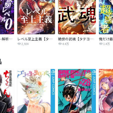
最強のレベル0 -解析スキルで完全無双-【タテヨミ】
レベル至上主義【タテヨミ】
絶世の武魂【タテヨミ】
2,934
4.4万
1.4万
品