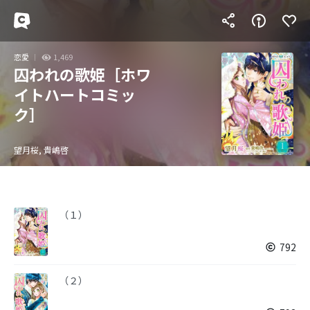
恋愛
1,469
囚われの歌姫［ホワ
イトハートコミッ
ク］
望月桜, 貴嶋啓
（１）
792
（２）