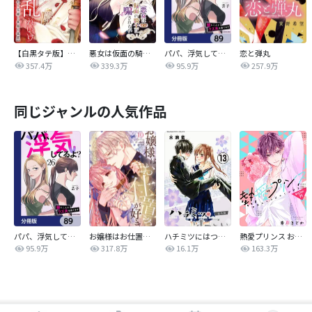
【白黒タテ版】孕むまで乱れいけ～身代わり花嫁と軍服の猛愛
悪女は仮面の騎士に騙されない
パパ、浮気してるよ？娘と二人でクズ夫を捨てます【分冊版】
恋と弾丸
357.4万
339.3万
95.9万
257.9万
同じジャンルの人気作品
パパ、浮気してるよ？娘と二人でクズ夫を捨てます【分冊版】
お嬢様はお仕置きが好き
ハチミツにはつこい
熱愛プリンス お兄ちゃんはキミが好き
95.9万
317.8万
16.1万
163.3万