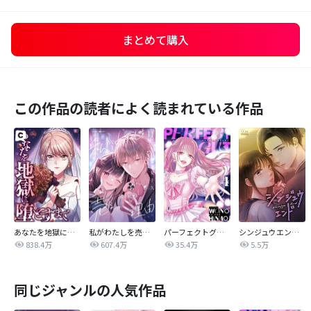
まとめて購入
この作品の読者によく読まれている作品
あなたを地獄に堕とすまで
私がわたしを売る理由
パーフェクトグリッター
シンジュウエンド【タテヨミ】
838.4万
607.4万
35.4万
5.5万
同じジャンルの人気作品