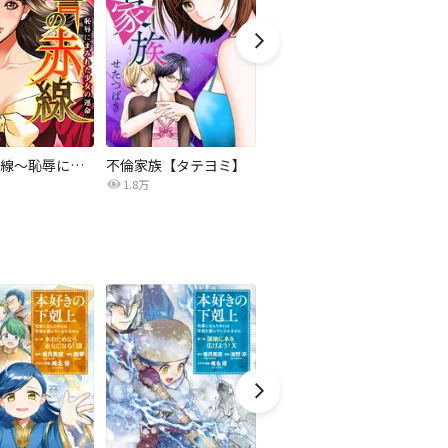
復讐の赤線～恥辱にまみれた少女の運命～【タテヨミ】
不倫家族【タテヨミ】
夫を社会的に抹殺する5つの方法
1.8万
629.5万