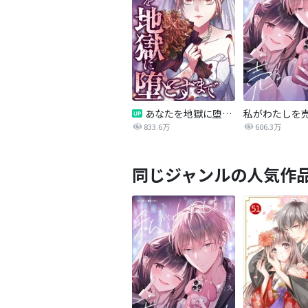
あなたを地獄に堕とすまで
私がわたしを
833.6万
606.3万
同じジャンルの人気作