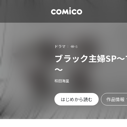
ドラマ
6
ブラック主婦SP
～
和田海里
作品情報
はじめから読む