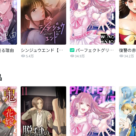
売る理由
シンジュウエンド【タテヨミ】
パーフェクトグリッター
5.4万
34.9万
34.2万
品