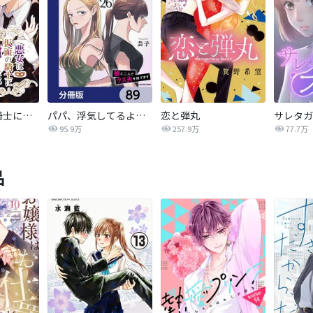
悪女は仮面の騎士に騙されない
パパ、浮気してるよ？娘と二人でクズ夫を捨てます【分冊版】
恋と弾丸
95.9万
257.9万
77.7万
品