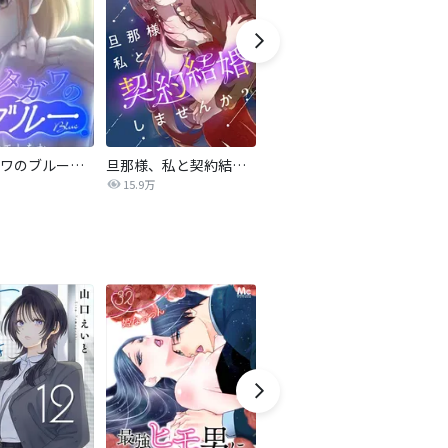
サレタガワのブルー【タテヨミ】
旦那様、私と契約結婚しませんか？【タテヨミ】
私の中に傾国の悪女がいますが、絶対に国は滅ぼしません！【タテヨミ】
15.9万
9,697