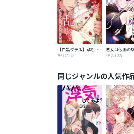
【白黒タテ版】孕むまで乱れいけ～身代わり花嫁と軍服の猛愛
357.4万
339.3万
同じジャンルの人気作