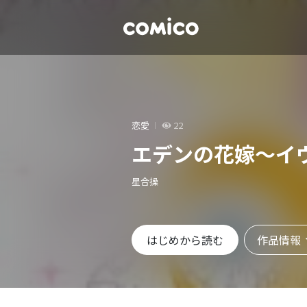
恋愛
22
エデンの花嫁～イ
星合操
作品情報
はじめから読む