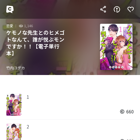
恋愛
1,146
ケモノな先生とのヒメゴ
トなんて、誰が悦ぶモン
ですか！！【電子単行
本】
竹内コデカ
1
660
2