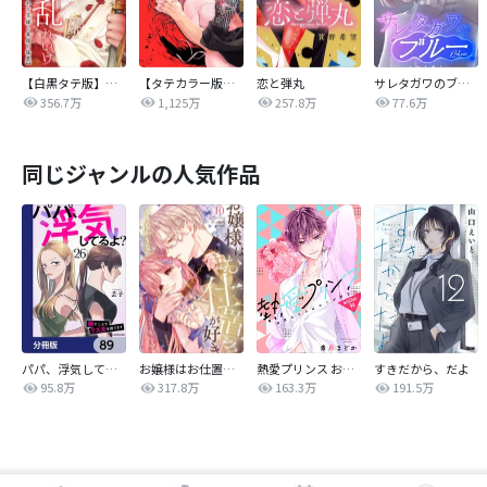
【白黒タテ版】孕むまで乱れいけ～身代わり花嫁と軍服の猛愛
【タテカラー版】漣蒼士に処女を捧ぐ～さあ、じっくり愛でましょうか
恋と弾丸
サレタガワのブルー【タテヨミ】
356.7万
1,125万
257.8万
77.6万
同じジャンルの人気作品
パパ、浮気してるよ？娘と二人でクズ夫を捨てます【分冊版】
お嬢様はお仕置きが好き
熱愛プリンス お兄ちゃんはキミが好き
すきだから、だよ
95.8万
317.8万
163.3万
191.5万