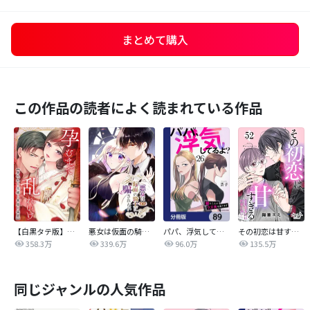
まとめて購入
この作品の読者によく読まれている作品
【白黒タテ版】孕むまで乱れいけ～身代わり花嫁と軍服の猛愛
悪女は仮面の騎士に騙されない
パパ、浮気してるよ？娘と二人でクズ夫を捨てます【分冊版】
その初恋は甘すぎる～恋愛処女には刺激が強い～
358.3万
339.6万
96.0万
135.5万
同じジャンルの人気作品