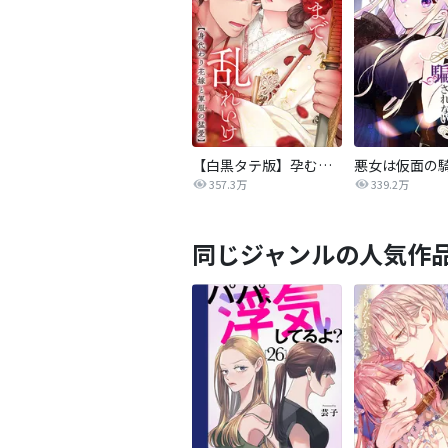
【白黒タテ版】孕むまで乱れいけ～身代わり花嫁と軍服の猛愛
357.3万
339.2万
同じジャンルの人気作