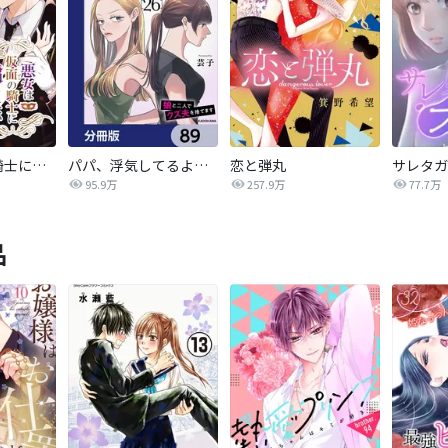
悪女は仮面の騎士に騙されない
パパ、浮気してるよ？娘と二人でクズ夫を捨てます【分冊版】
恋と弾丸
95.9万
257.9万
77.7万
品