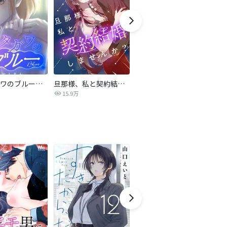
サレタガワのブルー【タテヨミ】
旦那様、私と契約結婚しませんか？【タテヨミ】
私の中に傾国の悪女がいますが、絶対に国は滅ぼしません！【タテヨミ】
15.9万
9,697