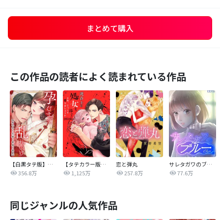
まとめて購入
この作品の読者によく読まれている作品
【白黒タテ版】孕むまで乱れいけ～身代わり花嫁と軍服の猛愛
【タテカラー版】漣蒼士に処女を捧ぐ～さあ、じっくり愛でましょうか
恋と弾丸
サレタガワのブルー【タテヨミ】
356.8万
1,125万
257.8万
77.6万
同じジャンルの人気作品