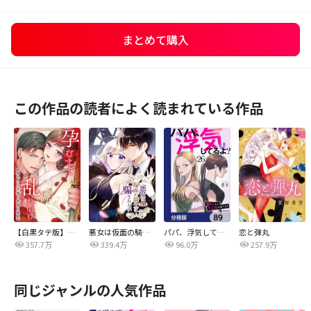
まとめて購入
この作品の読者によく読まれている作品
【白黒タテ版】孕むまで乱れいけ～身代わり花嫁と軍服の猛愛
悪女は仮面の騎士に騙されない
パパ、浮気してるよ？娘と二人でクズ夫を捨てます【分冊版】
恋と弾丸
357.7万
339.4万
96.0万
257.9万
同じジャンルの人気作品