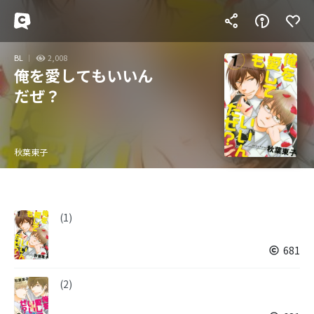
BL
2,008
俺を愛してもいいん
だぜ？
秋葉東子
(1)
681
(2)