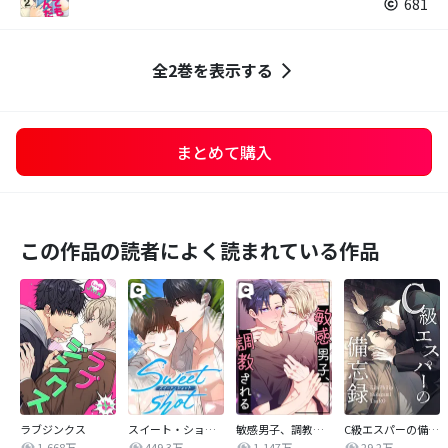
681
全2巻を表示する
まとめて購入
この作品の読者によく読まれている作品
ラブジンクス
スイート・ショット
敏感男子、調教される
C級エスパーの備忘録
1,668万
449.3万
1,147万
29.2万