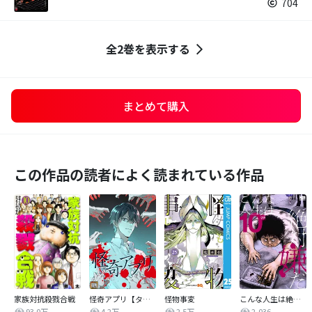
704
全2巻を表示する
まとめて購入
この作品の読者によく読まれている作品
家族対抗殺戮合戦
怪奇アプリ【タテヨミ】
怪物事変
こんな人生は絶対嫌だ
93.0万
4.2万
2.5万
2,036