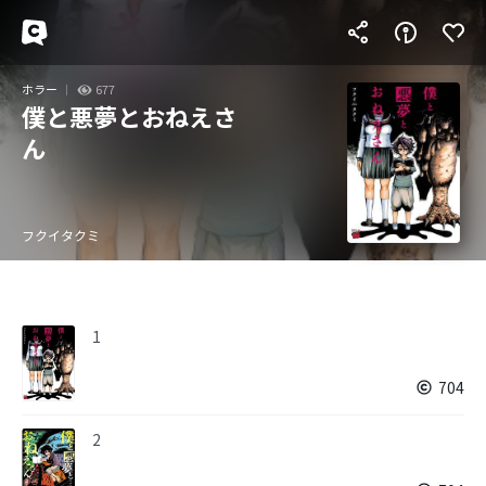
ホラー
677
僕と悪夢とおねえさ
ん
フクイタクミ
1
704
2