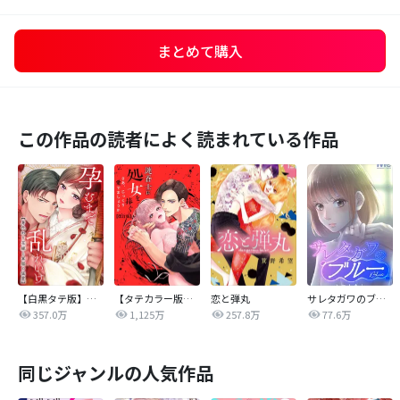
まとめて購入
この作品の読者によく読まれている作品
【白黒タテ版】孕むまで乱れいけ～身代わり花嫁と軍服の猛愛
【タテカラー版】漣蒼士に処女を捧ぐ～さあ、じっくり愛でましょうか
恋と弾丸
サレタガワのブルー【タテヨミ】
357.0万
1,125万
257.8万
77.6万
同じジャンルの人気作品