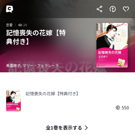
恋愛
20
記憶喪失の花嫁【特
典付き】
美里繚子, マリー・フェラレーラ
記憶喪失の花嫁【特典付き】
550
全1巻を表示する