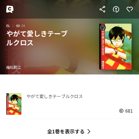
BL
24
やがて愛しきテーブ
ルクロス
梅松町江
やがて愛しきテーブルクロス
681
全1巻を表示する