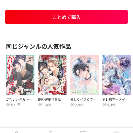
まとめて購入
同じジャンルの人気作品
かわいいきみ～美人な幼馴染と平凡な僕～
婚約破棄された悪辣オメガは義兄公爵に執着される 【連載版】
優しくイジめて溶かして混ぜて
オレ様マーメイドは発情中～王子様は貧乏学生がお好き～
69.8万
7,807
2,955
9,495