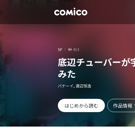
SF
413
底辺チューバーが
みた
バナーイ, 渡辺恒造
作品情報
はじめから読む