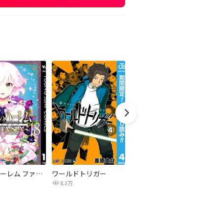
終末のハーレム ファンタジア セミカラー版
ワールドトリガー
テラフォーマーズ
ネ
8.3万
1.3万