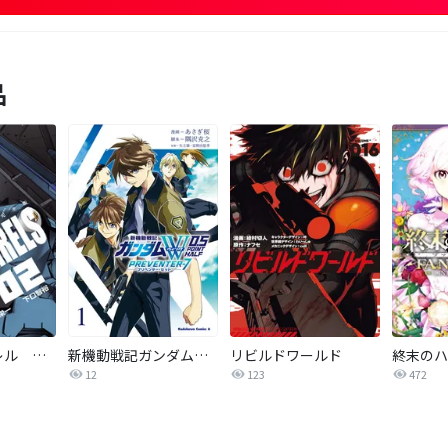
品
鉄のラインバレル 完全版
新機動戦記ガンダムW 0．5 PREVENTER-7
リビルドワールド
12
123
472