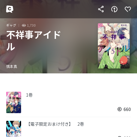
ギャグ
1,730
不祥事アイド
ル
慎本真
1巻
660
【電子限定おまけ付き】 2巻