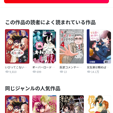
この作品の読者によく読まれている作品
いびってこない義母と義姉
オーバーロード 不死者のOh!
反逆コメンテーターエンドウさん
女友達は頼めば意外とヤらせてくれる【分冊版】
9,810
699
13
14.1万
同じジャンルの人気作品