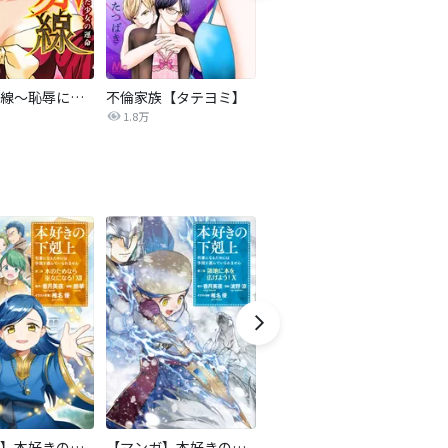
復讐の赤線～恥辱にまみれた少女の運命～【タテヨミ】
不倫家族【タテヨミ】
夫を社会的に抹殺する5つの方法
1.8万
629.6万
【マンガ】本好きの下剋上 第二部
【マンガ】本好きの下剋上 第三部
天は赤い河のほとり
傍