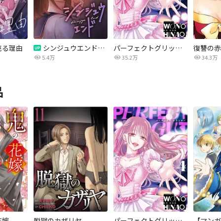
売る理由
シンジュウエンド【タテヨミ】
パーフェクトグリッター
5.4万
35.2万
34.3万
品
花嫁
脱獄のカザリヤ
パーフェクトグリッター