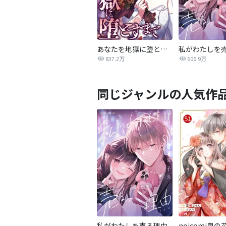
あなたを地獄に堕とすまで
私がわたしを
837.2万
606.9万
同じジャンルの人気作
私がわたしを売る理由
noicomi鬼の