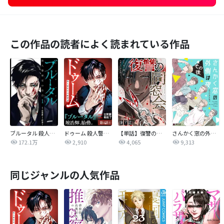
この作品の読者によく読まれている作品
ブルータル 殺人警察官の告白
ドゥーム 殺人警察官の断罪録 分冊版
【単話】復讐の同窓会
さんかく窓の外側は夜
172.1万
2,910
4,065
9,313
同じジャンルの人気作品