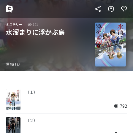
ミステリー
191
水溜まりに浮かぶ島
三部けい
（１）
792
（２）