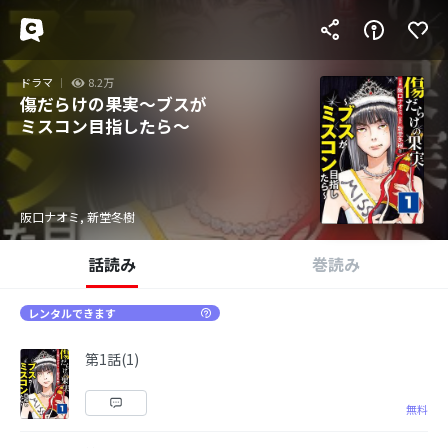
ドラマ
8.2万
傷だらけの果実～ブスが
ミスコン目指したら～
阪口ナオミ, 新堂冬樹
話読み
巻読み
レンタルできます
第1話(1)
無料