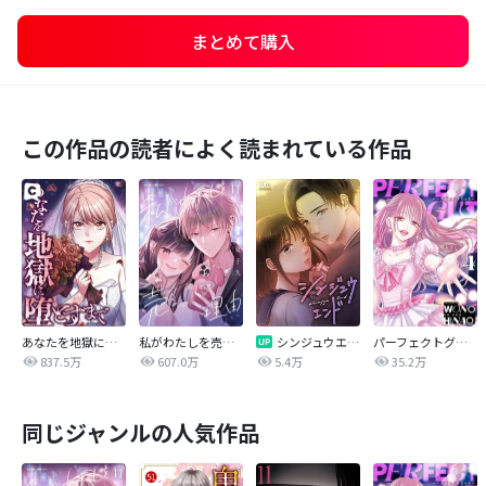
まとめて購入
この作品の読者によく読まれている作品
あなたを地獄に堕とすまで
私がわたしを売る理由
シンジュウエンド【タテヨミ】
パーフェクトグリッター
837.5万
607.0万
5.4万
35.2万
同じジャンルの人気作品