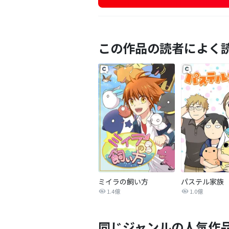
この作品の読者によく
ミイラの飼い方
パステル家族
1.4億
1.0億
同じジャンルの人気作