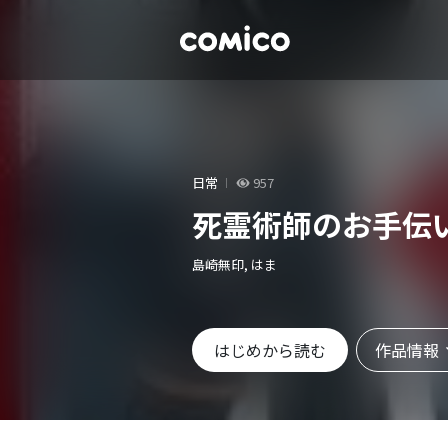
日常
957
死霊術師のお手伝
島崎無印, はま
作品情報
はじめから読む