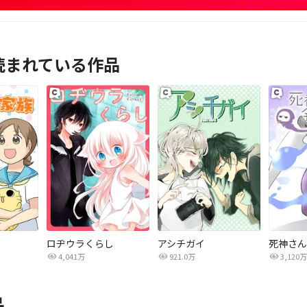
読まれている作品
ロヂウラくらし
アシチガイ
死神さん
4,041万
921.0万
3,120万
品