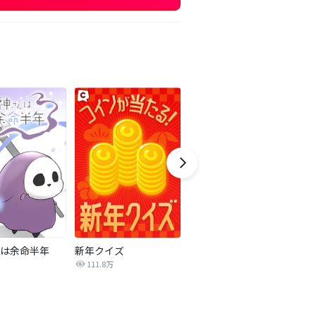
は余命半年
新年クイズ
みつば君はあにヨメさんと。
111.8万
4.8万